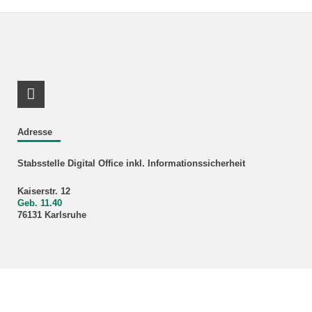
Profil Mastodon
Adresse
Stabsstelle Digital Office inkl. Informationssicherheit
Kaiserstr. 12
Geb. 11.40
76131 Karlsruhe
KIT – Die Universität in der Helmholtz-Gemeinschaft
letzte Änderung: 30.04.2024
Home
Impressum
Datenschutz
Barrierefreiheit